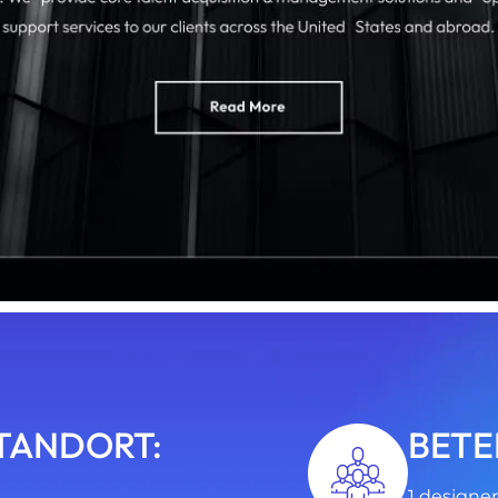
TANDORT:
BETE
1 designer