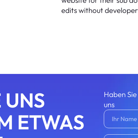
website for their sub d
edits without developers
E UNS
Haben Sie 
uns
M ETWAS